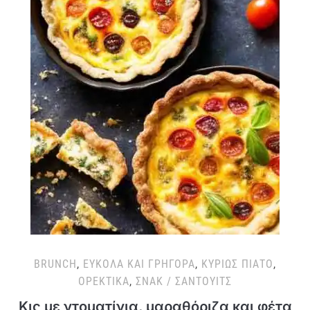
BRUNCH
,
ΕΎΚΟΛΑ ΚΑΙ ΓΡΉΓΟΡΑ
,
ΚΥΡΊΩΣ ΠΙΆΤΟ
,
ΟΡΕΚΤΙΚΆ
,
ΣΝΑΚ / ΣΆΝΤΟΥΙΤΣ
Κις με ντοματίνια, μαραθόριζα και φέτα