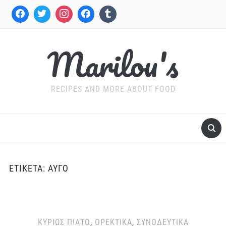
Marilou's
RECIPES AND MORE ABOUT FOOD
ΕΤΙΚΈΤΑ:
ΑΥΓΌ
ΚΥΡΊΩΣ ΠΙΆΤΟ
,
ΟΡΕΚΤΙΚΆ
,
ΣΥΝΟΔΕΥΤΙΚΆ