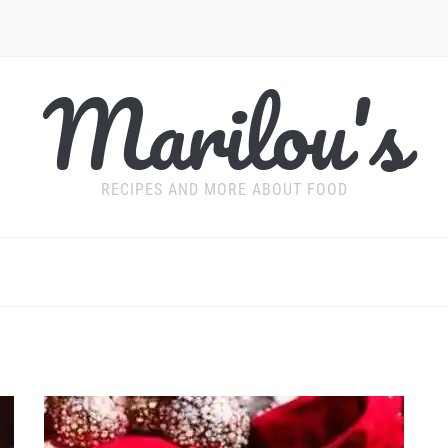
Marilou's
RECIPES AND MORE ABOUT FOOD