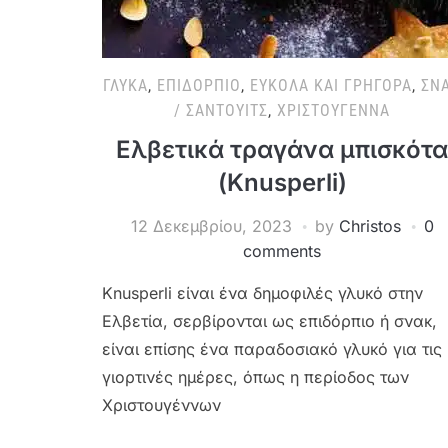
ΓΛΥΚΆ
,
ΕΠΙΔΌΡΠΙΟ
,
ΕΎΚΟΛΑ ΚΑΙ ΓΡΉΓΟΡΑ
,
ΣΝ
/ ΣΆΝΤΟΥΙΤΣ
,
ΧΡΙΣΤΟΎΓΕΝΝΑ
Ελβετικά τραγάνα μπισκότα
(Knusperli)
12 Δεκεμβρίου, 2023
by
Christos
0
comments
Knusperli είναι ένα δημοφιλές γλυκό στην
Ελβετία, σερβίρονται ως επιδόρπιο ή σνακ,
είναι επίσης ένα παραδοσιακό γλυκό για τις
γιορτινές ημέρες, όπως η περίοδος των
Χριστουγέννων