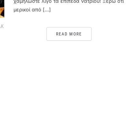
χαμηλώστε λίγο τα επίπεδα νατρίου! Ξέρω ότι
μερικοί από […]
ΑΚ
READ MORE