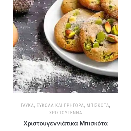
ΓΛΥΚΆ
,
ΕΎΚΟΛΑ ΚΑΙ ΓΡΉΓΟΡΑ
,
ΜΠΙΣΚΌΤΑ
,
ΧΡΙΣΤΟΎΓΕΝΝΑ
Χριστουγεννιάτικα Μπισκότα