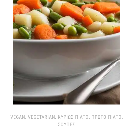
VEGAN
,
VEGETARIAN
,
ΚΥΡΊΩΣ ΠΙΆΤΟ
,
ΠΡΏΤΟ ΠΙΆΤΟ
,
ΣΟΎΠΕΣ