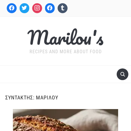
Marilou's
RECIPES AND MORE ABOUT FOOD
ΣΥΝΤΆΚΤΗΣ:
ΜΑΡΙΛΟΎ