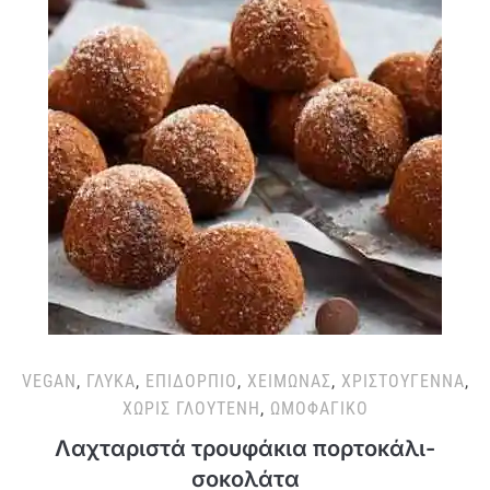
VEGAN
,
ΓΛΥΚΆ
,
ΕΠΙΔΌΡΠΙΟ
,
ΧΕΙΜΏΝΑΣ
,
ΧΡΙΣΤΟΎΓΕΝΝΑ
,
ΧΩΡΊΣ ΓΛΟΥΤΈΝΗ
,
ΩΜΟΦΑΓΙΚΌ
Λαχταριστά τρουφάκια πορτοκάλι-
σοκολάτα