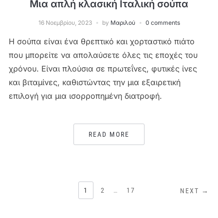
Μια απλή κλασική Ιταλική σούπα
16 Νοεμβρίου, 2023
by
Μαριλού
0 comments
Η σούπα είναι ένα θρεπτικό και χορταστικό πιάτο
που μπορείτε να απολαύσετε όλες τις εποχές του
χρόνου. Είναι πλούσια σε πρωτεΐνες, φυτικές ίνες
και βιταμίνες, καθιστώντας την μια εξαιρετική
επιλογή για μια ισορροπημένη διατροφή.
READ MORE
ΣΕΛΙΔΟΠΟΊΗΣΗ
1
2
…
17
NEXT →
ΆΡΘΡΩΝ