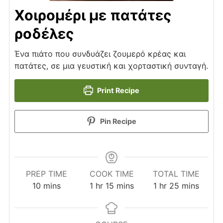
Χοιρομέρι με πατάτες
ροδέλες
Ένα πιάτο που συνδυάζει ζουμερό κρέας και
πατάτες, σε μια γευστική και χορταστική συνταγή.
Print Recipe
Pin Recipe
PREP TIME
COOK TIME
TOTAL TIME
minutes
hour
minutes
hour
minutes
10
mins
1
hr
15
mins
1
hr
25
mins