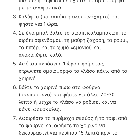
σκεύος ή ταψί και περιχύστε το ομοιόμορφα
με το αναψυκτικό.
Καλύψτε (με καπάκι ή αλουμινόχαρτο) και
ψήστε για 1 ώρα.
Σε ένα μπολ βάλτε το σιρόπι καλαμποκιού, το
σιρόπι σφενδάμου, τη μαύρη ζάχαρη, το ρούμι,
το πιπέρι και το χυμό λεμονιού και
ανακατέψτε καλά.
Αφότου περάσει η 1 ώρα ψησίματος,
στρώνετε ομοιόμορφα το γλάσο πάνω από το
χοιρινό.
Βάλτε το χοιρινό πίσω στο φούρνο
(σκεπασμένο) και ψήστε για άλλα 20-30
λεπτά ή μέχρι το γλάσο να ροδίσει και να
κάνει φουσκάλες.
Αφαιρέστε το πυρίμαχο σκεύος ή το ταψί από
το φούρνο και αφήστε το χοιρινό να
ξεκουραστεί για περίπου 15 λεπτά πριν το