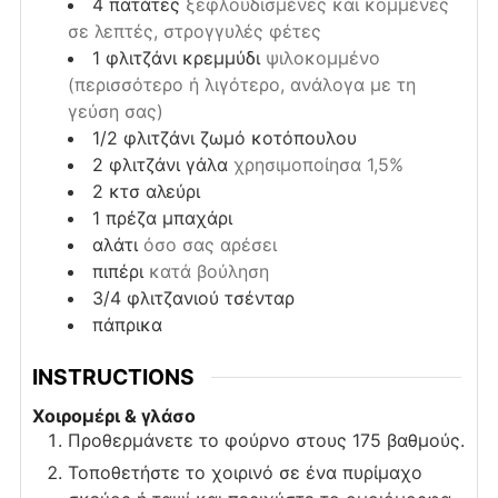
4
πατάτες
ξεφλουδισμένες και κομμένες
σε λεπτές, στρογγυλές φέτες
1
φλιτζάνι
κρεμμύδι
ψιλοκομμένο
(περισσότερο ή λιγότερο, ανάλογα με τη
γεύση σας)
1/2
φλιτζάνι
ζωμό κοτόπουλου
2
φλιτζάνι
γάλα
χρησιμοποίησα 1,5%
2
κτσ
αλεύρι
1
πρέζα
μπαχάρι
αλάτι
όσο σας αρέσει
πιπέρι
κατά βούληση
3/4
φλιτζανιού
τσένταρ
πάπρικα
INSTRUCTIONS
Χοιρομέρι & γλάσο
Προθερμάνετε το φούρνο στους 175 βαθμούς.
Τοποθετήστε το χοιρινό σε ένα πυρίμαχο