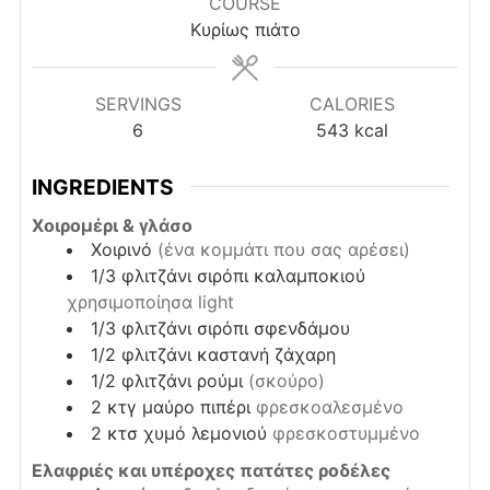
COURSE
Κυρίως πιάτο
SERVINGS
CALORIES
6
543
kcal
INGREDIENTS
Χοιρομέρι & γλάσο
Χοιρινό
(ένα κομμάτι που σας αρέσει)
1/3
φλιτζάνι
σιρόπι καλαμποκιού
χρησιμοποίησα light
1/3
φλιτζάνι
σιρόπι σφενδάμου
1/2
φλιτζάνι
καστανή ζάχαρη
1/2
φλιτζάνι
ρούμι
(σκούρο)
2
κτγ
μαύρο πιπέρι
φρεσκοαλεσμένο
2
κτσ
χυμό λεμονιού
φρεσκοστυμμένο
Ελαφριές και υπέροχες πατάτες ροδέλες