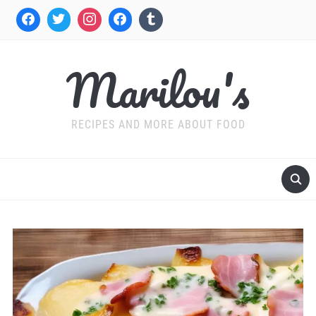
Marilou's
RECIPES AND MORE ABOUT FOOD