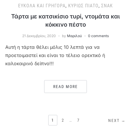
ΕΎΚΟΛΑ ΚΑΙ ΓΡΉΓΟΡΑ
,
ΚΥΡΊΩΣ ΠΙΆΤΟ
,
ΣΝΑΚ
Τάρτα με κατσικίσιο τυρί, ντομάτα και
κόκκινο πέστο
21 Δεκεμβρίου, 2020
by
Μαριλού
0 comments
Αυτή η τάρτα θέλει μόλις 10 λεπτά για να
προετοιμαστεί και είναι το τέλειο ορεκτικό ή
καλοκαιρινό δείπνο!!!
READ MORE
ΣΕΛΙΔΟΠΟΊΗΣΗ
1
2
…
7
NEXT →
ΆΡΘΡΩΝ