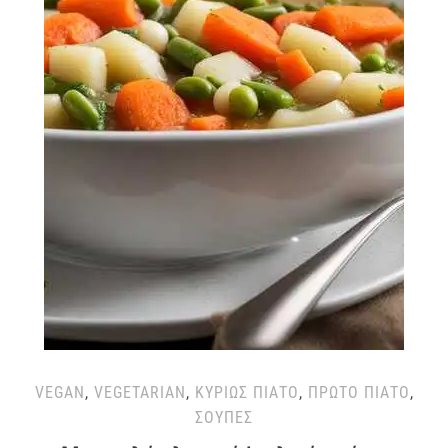
VEGAN
,
VEGETARIAN
,
ΚΥΡΊΩΣ ΠΙΆΤΟ
,
ΠΡΏΤΟ ΠΙΆΤΟ
,
ΣΟΎΠΕΣ