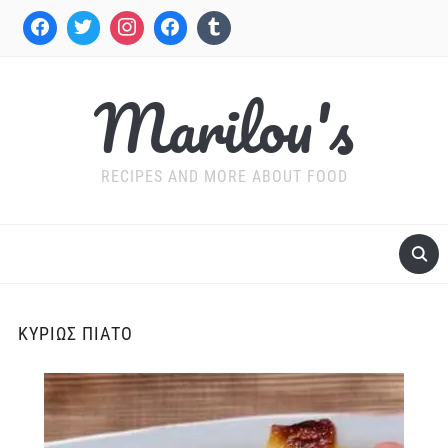
Marilou's
RECIPES AND MORE ABOUT FOOD
ΚΥΡΊΩΣ ΠΙΆΤΟ