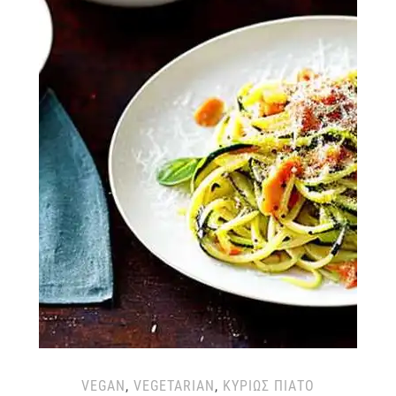
VEGAN
,
VEGETARIAN
,
ΚΥΡΊΩΣ ΠΙΆΤΟ