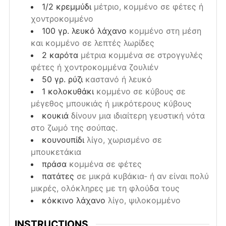
1/2
κρεμμύδι
μέτριο, κομμένο σε φέτες ή
χοντροκομμένο
100
γρ.
λευκό λάχανο
κομμένο στη μέση
και κομμένο σε λεπτές λωρίδες
2
καρότα
μέτρια κομμένα σε στρογγυλές
φέτες ή χοντροκομμένα ζουλιέν
50
γρ.
ρύζι
καστανό ή λευκό
1
κολοκυθάκι
κομμένο σε κύβους σε
μέγεθος μπουκιάς ή μικρότερους κύβους
κουκιά
δίνουν μια ιδιαίτερη γευστική νότα
στο ζωμό της σούπας.
κουνουπίδι
λίγο, χωρισμένο σε
μπουκετάκια
πράσα
κομμένα σε φέτες
πατάτες
σε μικρά κυβάκια- ή αν είναι πολύ
μικρές, ολόκληρες με τη φλούδα τους
κόκκινο λάχανο
λίγο, ψιλοκομμένο
INSTRUCTIONS