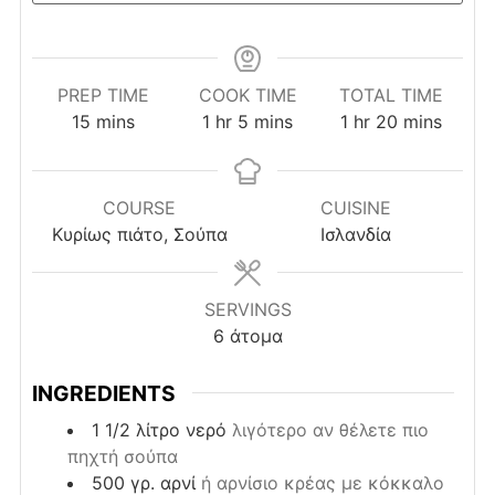
PREP TIME
COOK TIME
TOTAL TIME
minutes
hour
minutes
hour
minutes
15
mins
1
hr
5
mins
1
hr
20
mins
COURSE
CUISINE
Κυρίως πιάτο, Σούπα
Ισλανδία
SERVINGS
6
άτομα
INGREDIENTS
1 1/2
λίτρο
νερό
λιγότερο αν θέλετε πιο
πηχτή σούπα
500
γρ.
αρνί
ή αρνίσιο κρέας με κόκκαλο