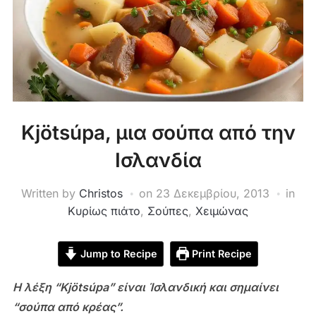
Kjötsúpa, μια σούπα από την
Ισλανδία
Written by
Christos
on
23 Δεκεμβρίου, 2013
in
Κυρίως πιάτο
,
Σούπες
,
Χειμώνας
Jump to Recipe
Print Recipe
Η λέξη “Kjötsúpa” είναι Ίσλανδική και σημαίνει
“σούπα από κρέας”.