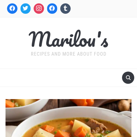
Marilou's
RECIPES AND MORE ABOUT FOOD