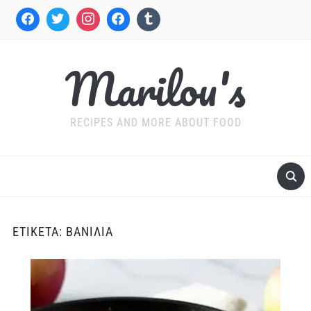
Marilou's
RECIPES AND MORE ABOUT FOOD
ΕΤΙΚΈΤΑ:
ΒΑΝΊΛΙΑ