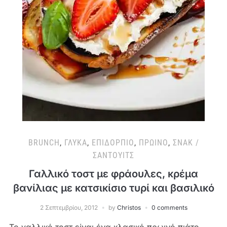
BRUNCH
,
ΓΛΥΚΆ
,
ΕΠΙΔΌΡΠΙΟ
,
ΠΡΩΙΝΌ
,
ΣΝΑΚ /
ΣΆΝΤΟΥΙΤΣ
Γαλλικό τοστ με φράουλες, κρέμα
βανίλιας με κατσικίσιο τυρί και βασιλικό
2 Σεπτεμβρίου, 2012
by
Christos
0 comments
Το γαλλικό τοστ είναι ένα κλασικό πρωινό πιάτο,