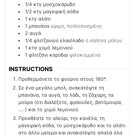
1/4
κτγ
μοσχοκάρυδο
1/2
κτγ
μαγειρική σόδα
1
κτγ
αλάτι
1
μπανάνα
ώριμη, πολτοποιημένη
2
αυγά
1/4
φλιτζανιού
ελαιόλαδο
ή σάλτσα μήλου
1
κτσ
χυμό λεμονιού
1
φλιτζάνι
καρύδια
ψιλοκομμένα
INSTRUCTIONS
Προθερμάνετε το φούρνο στους 180*.
Σε ένα μεγάλο μπολ, ανακατέψτε τη
μπανάνα, τα αυγά, το λάδι, τη ζάχαρη, τα
μούρα (ότι διαλέξετε, φράουλες, βατόμουρα,
…. ) και το χυμό λεμονιού.
Προσθέστε το αλεύρι, την κανέλα, τη
μαγειρική σόδα, το μοσχοκάρυδο και το αλάτι
στο άλλο μείγμα και ανακατέψτε απαλά όλα