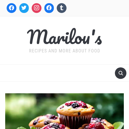
Marilou's
RECIPES AND MORE ABOUT FOOD