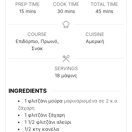
PREP TIME
COOK TIME
TOTAL TIME
minutes
minutes
minutes
15
mins
30
mins
45
mins
COURSE
CUISINE
Επιδόρπιο, Πρωινό,
Αμερική
Σνακ
SERVINGS
18
μάφινς
INGREDIENTS
1
φλιτζάνι
μούρα
μαριναρισμένα σε 2 κ.σ.
ζάχαρη
1
φλιτζάνι
ζάχαρη
1 1/2
φλιτζάνι
αλεύρι
1/2
κτγ
κανέλα