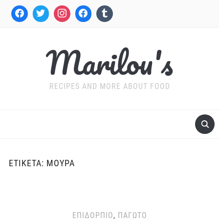
Marilou's
RECIPES AND MORE ABOUT FOOD
ΕΤΙΚΈΤΑ:
ΜΟΎΡΑ
ΕΠΙΔΌΡΠΙΟ
,
ΠΑΓΩΤΌ