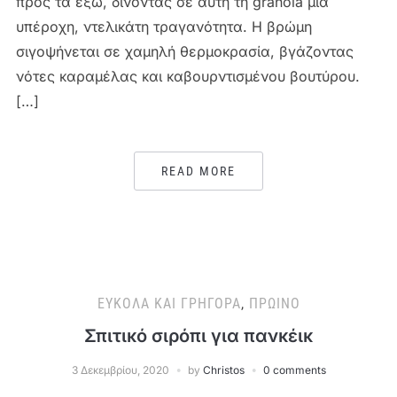
προς τα έξω, δίνοντας σε αυτή τη granola μια
υπέροχη, ντελικάτη τραγανότητα. Η βρώμη
σιγοψήνεται σε χαμηλή θερμοκρασία, βγάζοντας
νότες καραμέλας και καβουρντισμένου βουτύρου.
[…]
READ MORE
ΕΎΚΟΛΑ ΚΑΙ ΓΡΉΓΟΡΑ
,
ΠΡΩΙΝΌ
Σπιτικό σιρόπι για πανκέικ
3 Δεκεμβρίου, 2020
by
Christos
0 comments