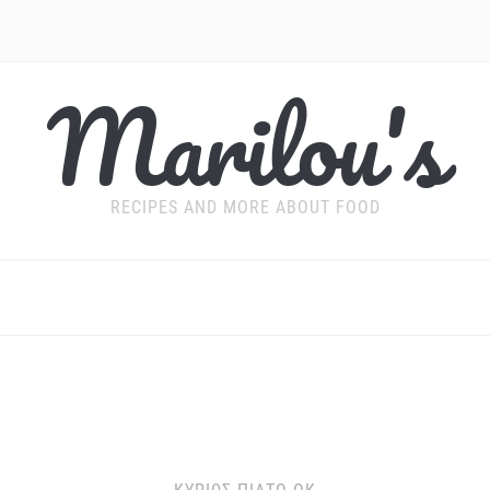
Marilou's
RECIPES AND MORE ABOUT FOOD