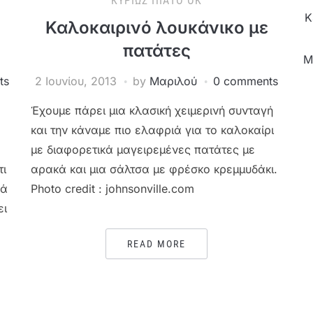
ΚΥΡΊΩΣ ΠΙΆΤΟ ΟΚ
Κ
Καλοκαιρινό λουκάνικο με
πατάτες
M
ts
2 Ιουνίου, 2013
by
Μαριλού
0 comments
Έχουμε πάρει μια κλασική χειμερινή συνταγή
και την κάναμε πιο ελαφριά για το καλοκαίρι
με διαφορετικά μαγειρεμένες πατάτες με
τι
αρακά και μια σάλτσα με φρέσκο κρεμμυδάκι.
κά
Photo credit : johnsonville.com
ει
READ MORE