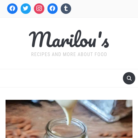
Marilou's
RECIPES AND MORE ABOUT FOOD