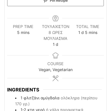
Pin Recipe
PREP TIME
ΤΟΥΛΆΧΙΣΤΟΝ
TOTAL TIME
minutes
day
minutes
5
mins
8 ΏΡΕΣ
1
d
5
mins
ΜΟΎΛΙΑΣΜΑ
day
1
d
COURSE
Vegan, Vegetarian
INGREDIENTS
1
φλιτζάνι
αμύγδαλα
ολόκληρα (περίπου
170 γρ.)
1-2
κτσ
νερό
ή γάλα προαιρετικά