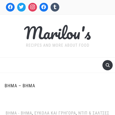
Marilou's
RECIPES AND MORE ABOUT FOOD
ΒΉΜΑ – ΒΉΜΑ
ΒΉΜΑ - ΒΉΜΑ
,
ΕΎΚΟΛΑ ΚΑΙ ΓΡΉΓΟΡΑ
,
ΝΤΙΠ & ΣΆΛΤΣΕΣ