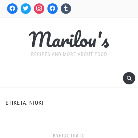
Marilou's
RECIPES AND MORE ABOUT FOOD
ΕΤΙΚΈΤΑ:
ΝΙΌΚΙ
ΚΥΡΊΩΣ ΠΙΆΤΟ