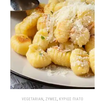
VEGETARIAN
,
ΖΎΜΕΣ
,
ΚΥΡΊΩΣ ΠΙΆΤΟ