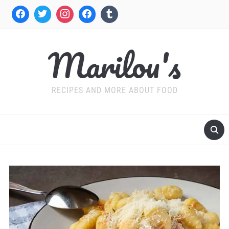
Marilou's
RECIPES AND MORE ABOUT FOOD