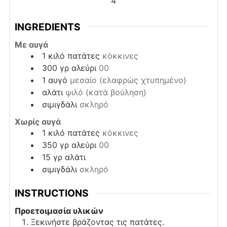
4
INGREDIENTS
Με αυγά
1
κιλό
πατάτες
κόκκινες
300
γρ
αλεύρι
00
1
αυγό
μεσαίο (ελαφρώς χτυπημένο)
αλάτι
ψιλό (κατά βούληση)
σιμιγδάλι
σκληρό
Χωρίς αυγά
1
κιλό
πατάτες
κόκκινες
350
γρ
αλεύρι
00
15
γρ
αλάτι
σιμιγδάλι
σκληρό
INSTRUCTIONS
Προετοιμασία υλικών
Ξεκινήστε βράζοντας τις πατάτες.