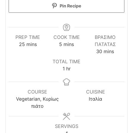
Pin Recipe
PREP TIME
COOK TIME
ΒΡΆΣΙΜΟ
minutes
minutes
25
mins
5
mins
ΠΑΤΆΤΑΣ
minutes
30
mins
TOTAL TIME
hour
1
hr
COURSE
CUISINE
Vegetarian, Κυρίως
Ιταλία
πιάτο
SERVINGS