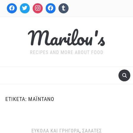
Marilou's
RECIPES AND MORE ABOUT FOOD
ΕΤΙΚΈΤΑ:
ΜΑΪΝΤΑΝΌ
ΕΎΚΟΛΑ ΚΑΙ ΓΡΉΓΟΡΑ
,
ΣΑΛΆΤΕΣ