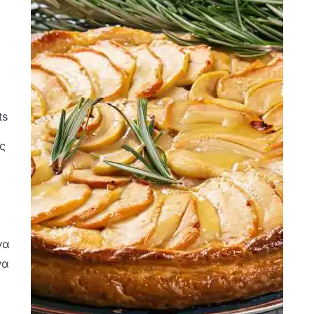
ts
ς
να
να