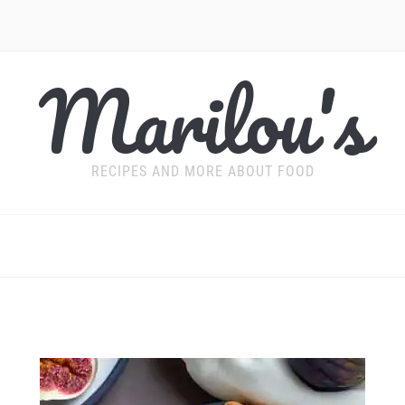
Marilou's
RECIPES AND MORE ABOUT FOOD