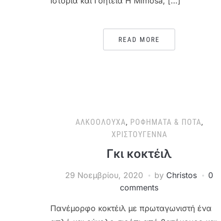
Ιστορία και Γοητεία Η Mimosa, […]
READ MORE
ΑΛΚΟΟΛΟΎΧΑ
,
ΡΟΦΉΜΑΤΑ & ΠΟΤΆ
,
ΧΡΙΣΤΟΎΓΕΝΝΑ
Γκι κοκτέιλ
29 Νοεμβρίου, 2020
by
Christos
0
comments
Πανέμορφο κοκτέιλ με πρωταγωνιστή ένα