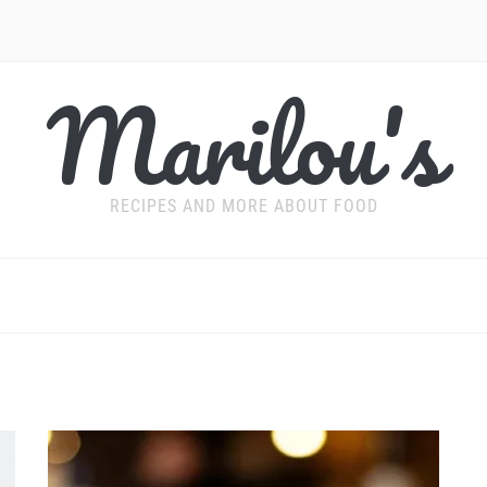
Marilou's
RECIPES AND MORE ABOUT FOOD