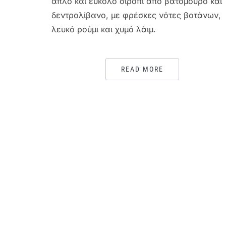
απλό και εύκολο σιρόπι από βατόμουρο και
δεντρολίβανο, με φρέσκες νότες βοτάνων,
λευκό ρούμι και χυμό λάιμ.
READ MORE