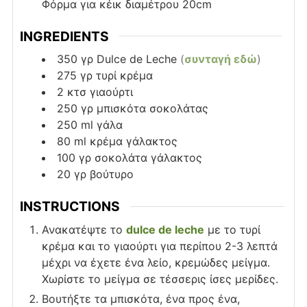
Φόρμα για κέικ διαμέτρου 20cm
INGREDIENTS
350
γρ
Dulce de Leche
(
συνταγή εδώ
)
275
γρ
τυρί κρέμα
2
κτσ
γιαούρτι
250
γρ
μπισκότα σοκολάτας
250
ml
γάλα
80
ml
κρέμα γάλακτος
100
γρ
σοκολάτα γάλακτος
20
γρ
βούτυρο
INSTRUCTIONS
Ανακατέψτε το
dulce de leche
με το τυρί
κρέμα και το γιαούρτι για περίπου 2-3 λεπτά
μέχρι να έχετε ένα λείο, κρεμώδες μείγμα.
Χωρίστε το μείγμα σε τέσσερις ίσες μερίδες.
Βουτήξτε τα μπισκότα, ένα προς ένα,