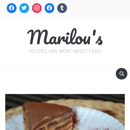
Marilou's
RECIPES AND MORE ABOUT FOOD