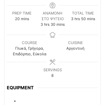
PREP TIME
ΑΝΑΜΟΝΉ
TOTAL TIME
minutes
hours
minutes
20
mins
ΣΤΟ ΨΥΓΕΊΟ
3
hrs
50
mins
hours
minutes
3
hrs
30
mins
COURSE
CUISINE
Γλυκά, Γρήγορα,
Αργεντινή
Επιδόρπιο, Εύκολα
SERVINGS
8
EQUIPMENT