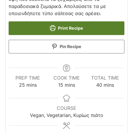
παραδοσιακά ζυμαρικά. Απολαύσετε τα με
οποιονδήποτε τύπο σάλτσας σας αρέσει
Print Recipe
Pin Recipe
PREP TIME
COOK TIME
TOTAL TIME
minutes
minutes
minutes
25
mins
15
mins
40
mins
COURSE
Vegan, Vegetarian, Κυρίως πιάτο