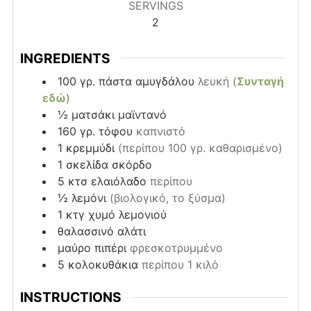
SERVINGS
2
INGREDIENTS
100
γρ.
πάστα αμυγδάλου
λευκή (
Συνταγή
εδώ
)
½
ματσάκι
μαϊντανό
160
γρ.
τόφου
καπνιστό
1
κρεμμύδι
(περίπου 100 γρ. καθαρισμένο)
1
σκελίδα
σκόρδο
5
κτσ
ελαιόλαδο
περίπου
½
λεμόνι
(βιολογικό, το ξύσμα)
1
κτγ
χυμό λεμονιού
θαλασσινό αλάτι
μαύρο πιπέρι
φρεσκοτρυμμένο
5
κολοκυθάκια
περίπου 1 κιλό
INSTRUCTIONS