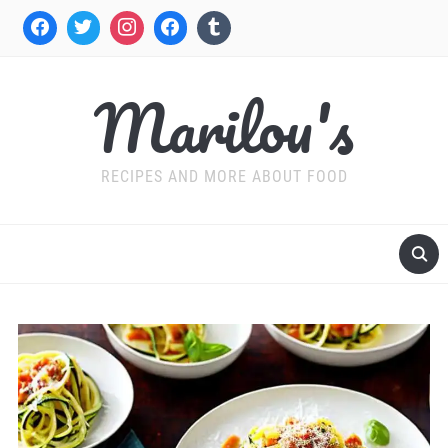
Marilou's
RECIPES AND MORE ABOUT FOOD