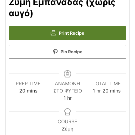
Ζύμη Εμπανάδας (χωρίς
αυγό)
Print Recipe
Pin Recipe
PREP TIME
ΑΝΑΜΟΝΉ
TOTAL TIME
minutes
hour
minutes
20
mins
ΣΤΟ ΨΥΓΕΊΟ
1
hr
20
mins
hour
1
hr
COURSE
Ζύμη