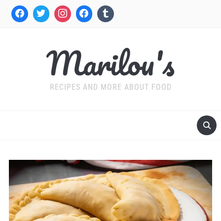
Marilou's
RECIPES AND MORE ABOUT FOOD