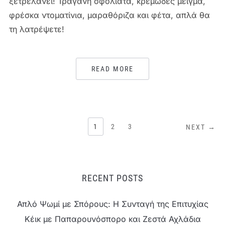
ξετρελάνει! Τραγανή σφολιάτα, κρεμώδες μείγμα,
φρέσκα ντοματίνια, μαραθόριζα και φέτα, απλά θα
τη λατρέψετε!
READ MORE
ΣΕΛΙΔΟΠΟΊΗΣΗ
1
2
3
NEXT →
ΆΡΘΡΩΝ
RECENT POSTS
Απλό Ψωμί με Σπόρους: Η Συνταγή της Επιτυχίας
Κέικ με Παπαρουνόσπορο και Ζεστά Αχλάδια