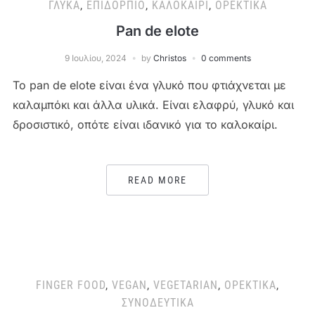
ΓΛΥΚΆ
,
ΕΠΙΔΌΡΠΙΟ
,
ΚΑΛΟΚΑΊΡΙ
,
ΟΡΕΚΤΙΚΆ
Pan de elote
9 Ιουλίου, 2024
by
Christos
0 comments
Το pan de elote είναι ένα γλυκό που φτιάχνεται με
καλαμπόκι και άλλα υλικά. Είναι ελαφρύ, γλυκό και
δροσιστικό, οπότε είναι ιδανικό για το καλοκαίρι.
READ MORE
FINGER FOOD
,
VEGAN
,
VEGETARIAN
,
ΟΡΕΚΤΙΚΆ
,
ΣΥΝΟΔΕΥΤΙΚΆ