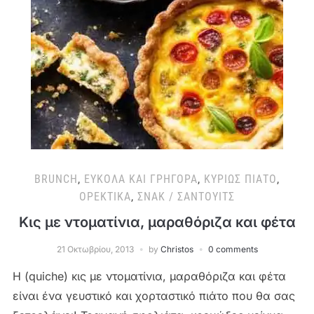
BRUNCH
,
ΕΎΚΟΛΑ ΚΑΙ ΓΡΉΓΟΡΑ
,
ΚΥΡΊΩΣ ΠΙΆΤΟ
,
ΟΡΕΚΤΙΚΆ
,
ΣΝΑΚ / ΣΆΝΤΟΥΙΤΣ
Κις με ντοματίνια, μαραθόριζα και φέτα
21 Οκτωβρίου, 2013
by
Christos
0 comments
Η (quiche) κις με ντοματίνια, μαραθόριζα και φέτα
είναι ένα γευστικό και χορταστικό πιάτο που θα σας