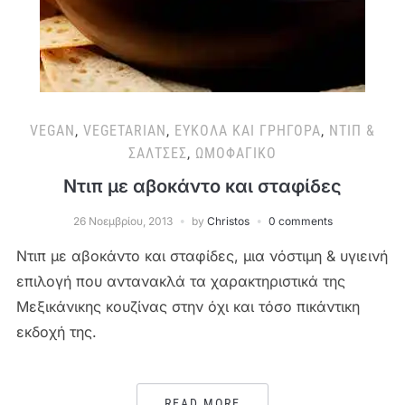
VEGAN
,
VEGETARIAN
,
ΕΎΚΟΛΑ ΚΑΙ ΓΡΉΓΟΡΑ
,
ΝΤΙΠ &
ΣΆΛΤΣΕΣ
,
ΩΜΟΦΑΓΙΚΌ
Ντιπ με αβοκάντο και σταφίδες
26 Νοεμβρίου, 2013
by
Christos
0 comments
Ντιπ με αβοκάντο και σταφίδες, μια νόστιμη & υγιεινή
επιλογή που αντανακλά τα χαρακτηριστικά της
Μεξικάνικης κουζίνας στην όχι και τόσο πικάντικη
εκδοχή της.
READ MORE