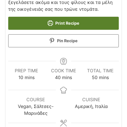
ξεγελάσετε ακόμα και τους φίλους και τα μέλη
της οικογένειάς σας που τρώνε ντομάτα.
Print Recipe
Pin Recipe
PREP TIME
COOK TIME
TOTAL TIME
minutes
minutes
minutes
10
mins
40
mins
50
mins
COURSE
CUISINE
Vegan, Σάλτσες-
Αμερική, Ιταλία
Μαρινάδες