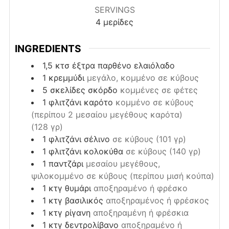
SERVINGS
4
μερίδες
INGREDIENTS
1,5
κτσ
έξτρα παρθένο ελαιόλαδο
1
κρεμμύδι
μεγάλο, κομμένο σε κύβους
5
σκελίδες
σκόρδο
κομμένες σε φέτες
1
φλιτζάνι
καρότο
κομμένο σε κύβους
(περίπου 2 μεσαίου μεγέθους καρότα)
(128 γρ)
1
φλιτζάνι
σέλινο
σε κύβους (101 γρ)
1
φλιτζάνι
κολοκύθα
σε κύβους (140 γρ)
1
παντζάρι
μεσαίου μεγέθους,
ψιλοκομμένο σε κύβους (περίπου μισή κούπα)
1
κτγ
θυμάρι
αποξηραμένο ή φρέσκο
1
κτγ
βασιλικός
αποξηραμένος ή φρέσκος
1
κτγ
ρίγανη
αποξηραμένη ή φρέσκια
1
κτγ
δεντρολίβανο
αποξηραμένο ή