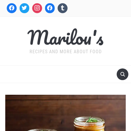
Marilou's
RECIPES AND MORE ABOUT FOOD