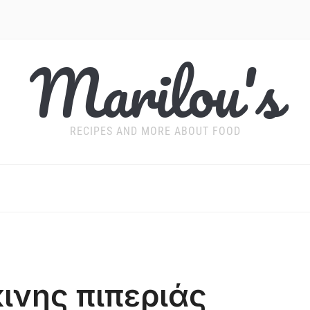
Marilou's
RECIPES AND MORE ABOUT FOOD
ινης πιπεριάς