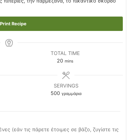
ς πιπεριές, την παρμεζάνα, το πικάντικο σκόρδο
Print Recipe
TOTAL TIME
minutes
20
mins
SERVINGS
500
γραμμάρια
νες (εάν τις πάρετε έτοιμες σε βάζο, ζυγίστε τις