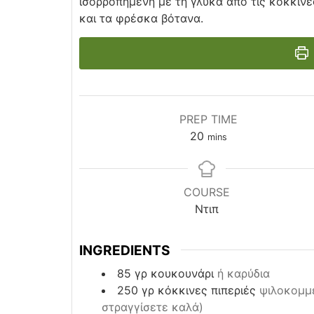
ισορροπημένη με τη γλύκα από τις κόκκινε
και τα φρέσκα βότανα.
PREP TIME
minutes
20
mins
COURSE
Ντιπ
INGREDIENTS
85
γρ
κουκουνάρι
ή καρύδια
250
γρ
κόκκινες πιπεριές
ψιλοκομμέ
στραγγίσετε καλά)