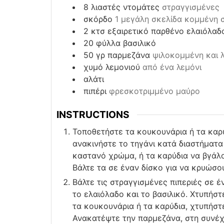
8
λιαστές ντομάτες
στραγγισμένες
σκόρδο
1 μεγάλη σκελίδα κομμένη 
2
κτσ
εξαιρετικό παρθένο ελαιόλαδ
20
φύλλα
βασιλικό
50
γρ
παρμεζάνα
ψιλοκομμένη και λ
χυμό λεμονιού
από ένα λεμόνι
αλάτι
πιπέρι
φρεσκοτριμμένο μαύρο
INSTRUCTIONS
Τοποθετήστε τα κουκουνάρια ή τα καρύ
ανακινήστε το τηγάνι κατά διαστήματ
καστανό χρώμα, ή τα καρύδια να βγάλο
Βάλτε τα σε έναν δίσκο για να κρυώσου
Βάλτε τις στραγγισμένες πιπεριές σε έ
το ελαιόλαδο και το βασιλικό. Χτυπήστ
τα κουκουνάρια ή τα καρύδια, χτυπήστε
Ανακατέψτε την παρμεζάνα, στη συνέχε