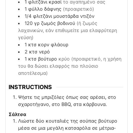
1
φλιτζάνι
κρασί
το αγαπημένο σας
1
φύλλο
δάφνης
(προαιρετικό)
1/4
φλιτζάνι
μουστάρδα ντιζόν
120
γρ
ζωμός βοδινού
(ή ζωμός
λαχανικών, εάν επιθυμείτε μια ελαφρύτερη
γεύση)
1
κτσ
κορν φλάουρ
2
κτσ
νερό
1
κτσ
βούτυρο
κρύο (προαιρετικό, η χρήση
του θα δώσει ελαφρός πιο πλούσιο
αποτέλεσμα)
INSTRUCTIONS
Ψήστε τις μπριζόλες όπως σας αρέσει, στο
σχαροτήγανο, στο BBQ, στα κάρβουνα.
Σάλτσα
Λιώστε δύο κουταλιές της σούπας βούτυρο
μέσα σε μια μεγάλη κατσαρόλα σε μέτρια-