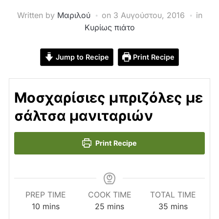
Written by
Μαριλού
on
3 Αυγούστου, 2016
in
Κυρίως πιάτο
Jump to Recipe
Print Recipe
Μοσχαρίσιες μπριζόλες με
σάλτσα μανιταριών
Print Recipe
PREP TIME
COOK TIME
TOTAL TIME
minutes
minutes
minutes
10
mins
25
mins
35
mins