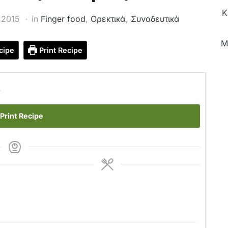
Κ
 2015
in
Finger food
,
Ορεκτικά
,
Συνοδευτικά
M
cipe
Print Recipe
ε
Print Recipe