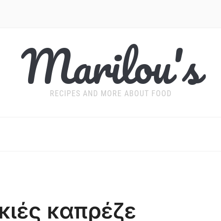
Marilou's
RECIPES AND MORE ABOUT FOOD
κιές καπρέζε