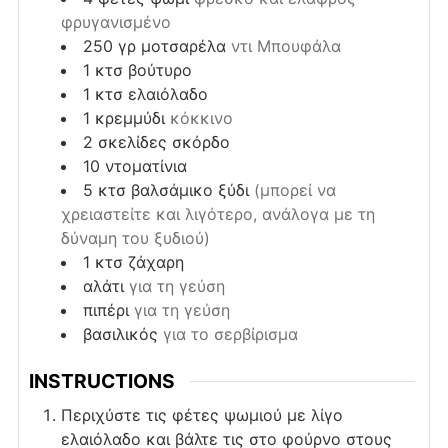
φρυγανισμένο
250
γρ
μοτσαρέλα
ντι Μπουφάλα
1
κτσ
βούτυρο
1
κτσ
ελαιόλαδο
1
κρεμμύδι
κόκκινο
2
σκελίδες
σκόρδο
10
ντοματίνια
5
κτσ
βαλσάμικο ξύδι
(μπορεί να
χρειαστείτε και λιγότερο, ανάλογα με τη
δύναμη του ξυδιού)
1
κτσ
ζάχαρη
αλάτι
για τη γεύση
πιπέρι
για τη γεύση
βασιλικός
για το σερβίρισμα
INSTRUCTIONS
Περιχύστε τις φέτες ψωμιού με λίγο
ελαιόλαδο και βάλτε τις στο φούρνο στους