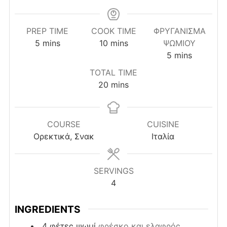
PREP TIME
COOK TIME
ΦΡΥΓΑΝΙΣΜΑ
minutes
minutes
5
mins
10
mins
ΨΩΜΙΟΥ
minutes
5
mins
TOTAL TIME
minutes
20
mins
COURSE
CUISINE
Ορεκτικά, Σνακ
Ιταλία
SERVINGS
4
INGREDIENTS
4
φέτες
ψωμί
φρέσκο και ελαφρός