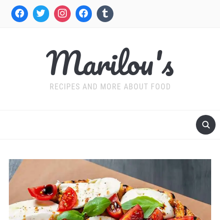
Marilou's
RECIPES AND MORE ABOUT FOOD