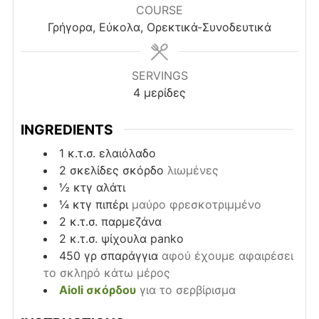
COURSE
Γρήγορα, Εύκολα, Ορεκτικά-Συνοδευτικά
SERVINGS
4
μερίδες
INGREDIENTS
1
κ.τ.σ.
ελαιόλαδο
2
σκελίδες
σκόρδο
λιωμένες
½
κτγ
αλάτι
¼
κτγ
πιπέρι
μαύρο φρεσκοτριμμένο
2
κ.τ.σ.
παρμεζάνα
2
κ.τ.σ.
ψίχουλα panko
450
γρ
σπαράγγια
αφού έχουμε αφαιρέσει
το σκληρό κάτω μέρος
Aioli σκόρδου
για το σερβίρισμα