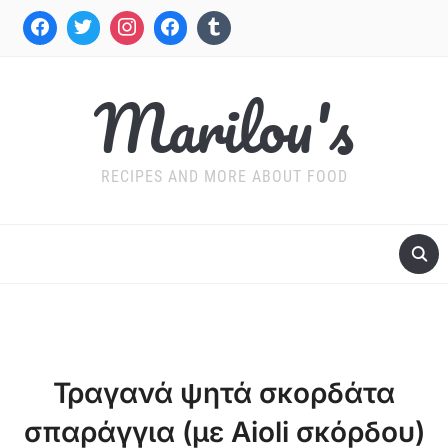
Marilou's
RECIPES AND MORE ABOUT FOOD
Τραγανά ψητά σκορδάτα
σπαράγγια (με Aioli σκόρδου)