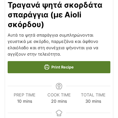
Τραγανά ψητά σκορδάτα
σπαράγγια (με Aioli
σκόρδου)
Αυτά τα ψητά σπαράγγια συμπληρώνονται
γευστικά με σκόρδο, παρμεζάνα και άφθονο
ελαιόλαδο και στη συνέχεια ψήνονται για να
αγγίξουν στην τελειότητα.
Print Recipe
PREP TIME
COOK TIME
TOTAL TIME
minutes
minutes
minutes
10
mins
20
mins
30
mins