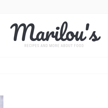
Marilou's
RECIPES AND MORE ABOUT FOOD