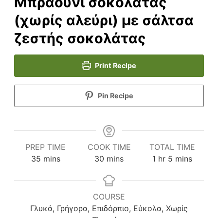
Μπράουνι σοκολάτας
(χωρίς αλεύρι) με σάλτσα
ζεστής σοκολάτας
Print Recipe
Pin Recipe
PREP TIME
COOK TIME
TOTAL TIME
minutes
minutes
hour
minutes
35
mins
30
mins
1
hr
5
mins
COURSE
Γλυκά, Γρήγορα, Επιδόρπιο, Εύκολα, Χωρίς