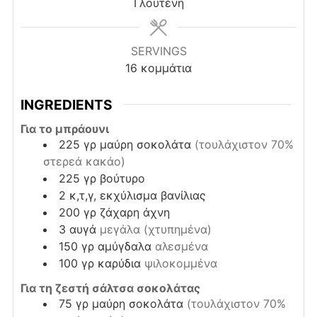
Γλουτένη
SERVINGS
16
κομμάτια
INGREDIENTS
Για το μπράουνι
225
γρ
μαύρη σοκολάτα
(τουλάχιστον 70%
στερεά κακάο)
225
γρ
βούτυρο
2
κ,τ,γ,
εκχύλισμα βανίλιας
200
γρ
ζάχαρη άχνη
3
αυγά
μεγάλα (χτυπημένα)
150
γρ
αμύγδαλα
αλεσμένα
100
γρ
καρύδια
ψιλοκομμένα
Για τη ζεστή σάλτσα σοκολάτας
75
γρ
μαύρη σοκολάτα
(τουλάχιστον 70%