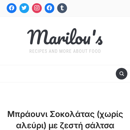
Marilou's
RECIPES AND MORE ABOUT FOOD
Μπράουνι Σοκολάτας (χωρίς
αλεύρι) με ζεστή σάλτσα