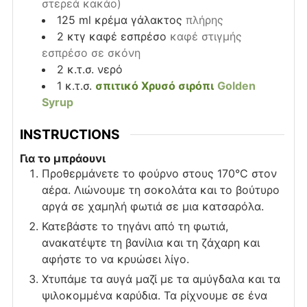
στερεά κακάο)
125
ml
κρέμα γάλακτος
πλήρης
2
κτγ
καφέ εσπρέσο
καφέ στιγμής
εσπρέσο σε σκόνη
2
κ.τ.σ.
νερό
1
κ.τ.σ.
σπιτικό Χρυσό σιρόπι
Golden
Syrup
INSTRUCTIONS
Για το μπράουνι
Προθερμάνετε το φούρνο στους 170°C στον
αέρα. Λιώνουμε τη σοκολάτα και το βούτυρο
αργά σε χαμηλή φωτιά σε μια κατσαρόλα.
Κατεβάστε το τηγάνι από τη φωτιά,
ανακατέψτε τη βανίλια και τη ζάχαρη και
αφήστε το να κρυώσει λίγο.
Χτυπάμε τα αυγά μαζί με τα αμύγδαλα και τα
ψιλοκομμένα καρύδια. Τα ρίχνουμε σε ένα