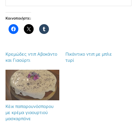
Κοινοποιήστε:
Κρεμώδες ντιπ Αβοκάντο
Πικάντικο ντιπ με μπλε
και Γιαούρτι
τυρί
Κέικ παπαρουνόσπορου
με κρέμα γιαουρτιού
μασκαρπόνε