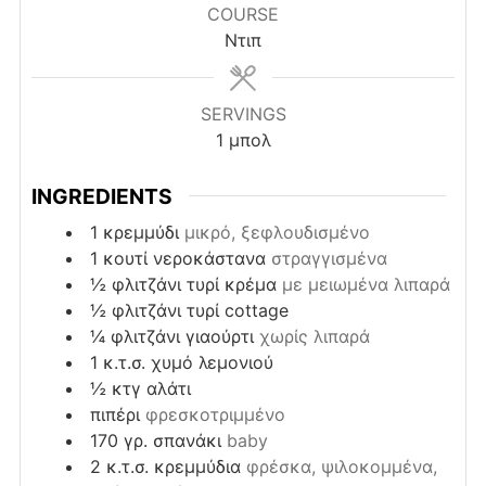
COURSE
Ντιπ
SERVINGS
1
μπολ
INGREDIENTS
1
κρεμμύδι
μικρό, ξεφλουδισμένο
1
κουτί
νεροκάστανα
στραγγισμένα
½
φλιτζάνι
τυρί κρέμα
με μειωμένα λιπαρά
½
φλιτζάνι
τυρί cottage
¼
φλιτζάνι
γιαούρτι
χωρίς λιπαρά
1
κ.τ.σ.
χυμό λεμονιού
½
κτγ
αλάτι
πιπέρι
φρεσκοτριμμένο
170
γρ.
σπανάκι
baby
2
κ.τ.σ.
κρεμμύδια
φρέσκα, ψιλοκομμένα,