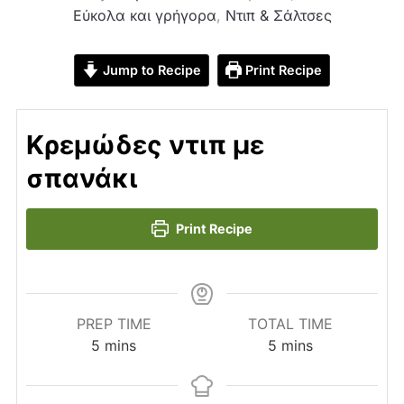
Εύκολα και γρήγορα
,
Ντιπ & Σάλτσες
Jump to Recipe
Print Recipe
Κρεμώδες ντιπ με
σπανάκι
Print Recipe
PREP TIME
TOTAL TIME
minutes
minutes
5
mins
5
mins