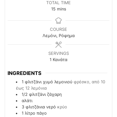
TOTAL TIME
minutes
15
mins
COURSE
Λεμόνι, Ρόφημα
SERVINGS
1
Κανάτα
INGREDIENTS
1
φλιτζάνι
χυμό λεμονιού
φρέσκο, από 10
έως 12 λεμόνια
1/2
φλιτζάνι
ζάχαρη
αλάτι
3
φλιτζάνια
νερό
κρύο
1
λίτρο
πάγο