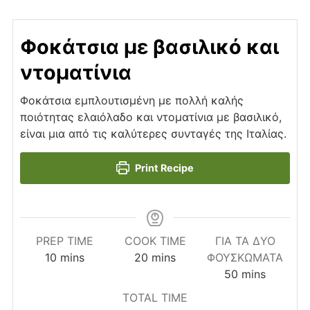
Φοκάτσια με βασιλικό και
ντοματίνια
Φοκάτσια εμπλουτισμένη με πολλή καλής
ποιότητας ελαιόλαδο και ντοματίνια με βασιλικό,
είναι μια από τις καλύτερες συνταγές της Ιταλίας.
Print Recipe
PREP TIME
COOK TIME
ΓΙΑ ΤΑ ΔΎΟ
minutes
minutes
10
mins
20
mins
ΦΟΥΣΚΏΜΑΤΑ
minutes
50
mins
TOTAL TIME