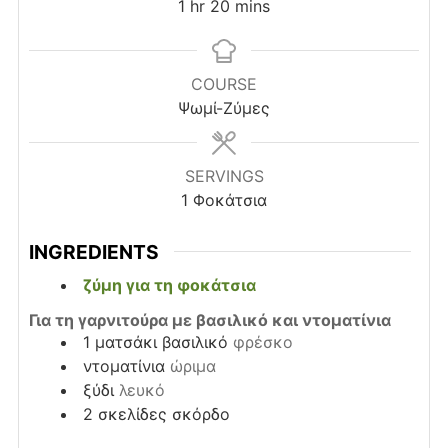
hour
minutes
1
hr
20
mins
COURSE
Ψωμί-Ζύμες
SERVINGS
1
Φοκάτσια
INGREDIENTS
ζύμη για τη φοκάτσια
Για τη γαρνιτούρα με βασιλικό και ντοματίνια
1
ματσάκι
βασιλικό
φρέσκο
ντοματίνια
ώριμα
ξύδι
λευκό
2
σκελίδες
σκόρδο