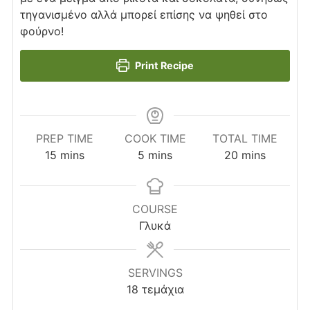
τηγανισμένο αλλά μπορεί επίσης να ψηθεί στο
φούρνο!
Print Recipe
PREP TIME
COOK TIME
TOTAL TIME
minutes
minutes
minutes
15
mins
5
mins
20
mins
COURSE
Γλυκά
SERVINGS
18
τεμάχια