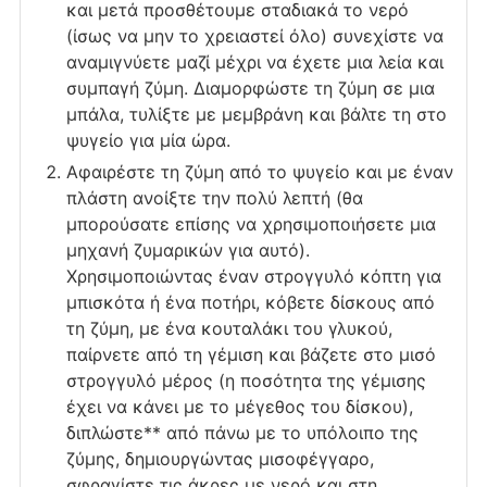
και μετά προσθέτουμε σταδιακά το νερό
(ίσως να μην το χρειαστεί όλο) συνεχίστε να
αναμιγνύετε μαζί μέχρι να έχετε μια λεία και
συμπαγή ζύμη. Διαμορφώστε τη ζύμη σε μια
μπάλα, τυλίξτε με μεμβράνη και βάλτε τη στο
ψυγείο για μία ώρα.
Αφαιρέστε τη ζύμη από το ψυγείο και με έναν
πλάστη ανοίξτε την πολύ λεπτή (θα
μπορούσατε επίσης να χρησιμοποιήσετε μια
μηχανή ζυμαρικών για αυτό).
Χρησιμοποιώντας έναν στρογγυλό κόπτη για
μπισκότα ή ένα ποτήρι, κόβετε δίσκους από
τη ζύμη, με ένα κουταλάκι του γλυκού,
παίρνετε από τη γέμιση και βάζετε στο μισό
στρογγυλό μέρος (η ποσότητα της γέμισης
έχει να κάνει με το μέγεθος του δίσκου),
διπλώστε** από πάνω με το υπόλοιπο της
ζύμης, δημιουργώντας μισοφέγγαρο,
σφραγίστε τις άκρες με νερό και στη