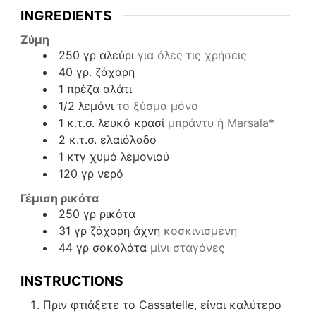
INGREDIENTS
Ζύμη
250
γρ
αλεύρι
για όλες τις χρήσεις
40
γρ.
ζάχαρη
1
πρέζα
αλάτι
1/2
λεμόνι
το ξύσμα μόνο
1
κ.τ.σ.
λευκό κρασί
μπράντυ ή Marsala*
2
κ.τ.σ.
ελαιόλαδο
1
κτγ
χυμό λεμονιού
120
γρ
νερό
Γέμιση ρικότα
250
γρ
ρικότα
31
γρ
ζάχαρη άχνη
κοσκινισμένη
44
γρ
σοκολάτα
μίνι σταγόνες
INSTRUCTIONS
Πριν φτιάξετε το Cassatelle, είναι καλύτερο