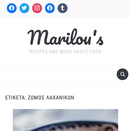
Marilou's
RECIPES AND MORE ABOUT FOOD
ΕΤΙΚΈΤΑ:
ΖΩΜΌΣ ΛΑΧΑΝΙΚΏΝ