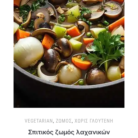
VEGETARIAN
,
ΖΩΜΌΣ
,
ΧΩΡΊΣ ΓΛΟΥΤΈΝΗ
Σπιτικός ζωμός λαχανικών