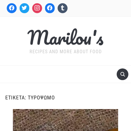
Marilou's
RECIPES AND MORE ABOUT FOOD
ΕΤΙΚΈΤΑ:
ΤΥΡΌΨΩΜΟ