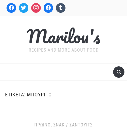
Marilou's
RECIPES AND MORE ABOUT FOOD
ΕΤΙΚΈΤΑ:
ΜΠΟΥΡΊΤΟ
ΠΡΩΙΝΌ
,
ΣΝΑΚ / ΣΆΝΤΟΥΙΤΣ