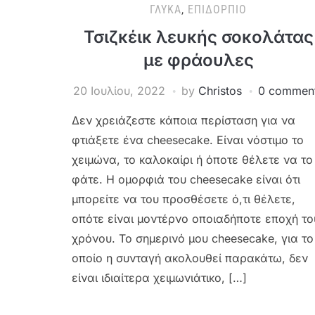
ΓΛΥΚΆ
,
ΕΠΙΔΌΡΠΙΟ
Τσιζκέικ λευκής σοκολάτας
με φράουλες
20 Ιουλίου, 2022
by
Christos
0 commen
Δεν χρειάζεστε κάποια περίσταση για να
φτιάξετε ένα cheesecake. Είναι νόστιμο το
χειμώνα, το καλοκαίρι ή όποτε θέλετε να το
φάτε. Η ομορφιά του cheesecake είναι ότι
μπορείτε να του προσθέσετε ό,τι θέλετε,
οπότε είναι μοντέρνο οποιαδήποτε εποχή το
χρόνου. Το σημερινό μου cheesecake, για το
οποίο η συνταγή ακολουθεί παρακάτω, δεν
είναι ιδιαίτερα χειμωνιάτικο, […]