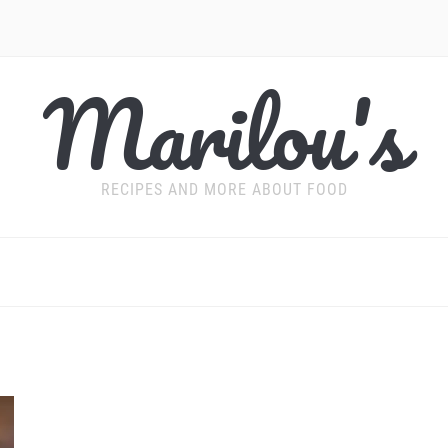
Marilou's
RECIPES AND MORE ABOUT FOOD