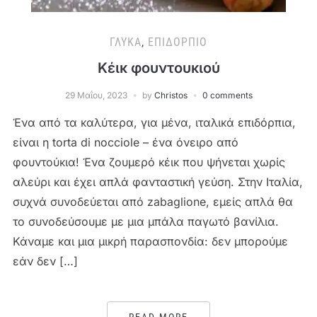
ΓΛΥΚΆ
,
ΕΠΙΔΌΡΠΙΟ
Κέικ φουντουκιού
29 Μαΐου, 2023
by
Christos
0 comments
Ένα από τα καλύτερα, για μένα, ιταλικά επιδόρπια,
είναι η torta di nocciole – ένα όνειρο από
φουντούκια! Ένα ζουμερό κέικ που ψήνεται χωρίς
αλεύρι και έχει απλά φανταστική γεύση. Στην Ιταλία,
συχνά συνοδεύεται από zabaglione, εμείς απλά θα
το συνοδεύσουμε με μια μπάλα παγωτό βανίλια.
Κάναμε και μια μικρή παρασπονδία: δεν μπορούμε
εάν δεν […]
READ MORE