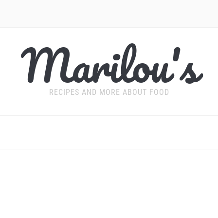
Marilou's
RECIPES AND MORE ABOUT FOOD