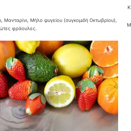
Κ
ι, Μανταρίνι, Μήλο ψυγείου (συγκομιδή Οκτωβρίου),
M
ρώτες φράουλες.