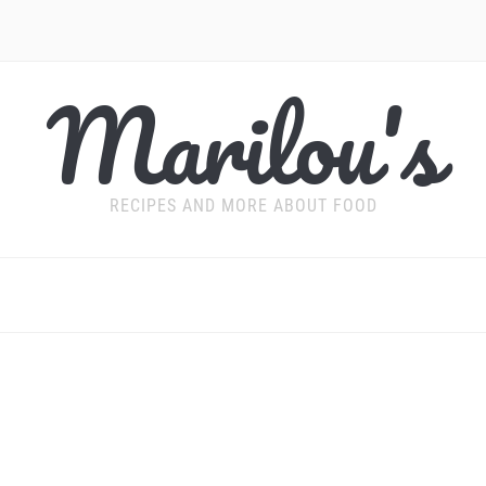
Marilou's
RECIPES AND MORE ABOUT FOOD