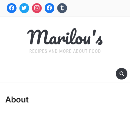
Marilou's
RECIPES AND MORE ABOUT FOOD
About